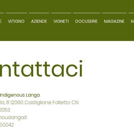
E
VITIGNO
AZIENDE
VIGNETI
DOCUSERIE
MAGAZINE
N
ntattaci
 Indigenous Langa
lo, 8 12060 Castiglione Falletto CN
62053
ouslanga.it
750042