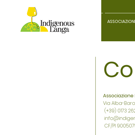
HOME
ASSOCIAZION
Co
Associazione
Via Alba-Baro
(+39) 0173 2
info@indigen
CF/PI 90050