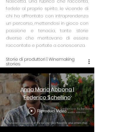
Nascetta. Una rubrica che racconta,
fedele al proprio spirito, le vicende di
chi ha affrontato con intraprendenza
un percorso, mettendosi in gioco con
passione e tenacia, tante storie
diverse che meritavano di essere
raccontate e portate a conoscenza.
Storie di produttori | Winemaking
stories
Anna Maria Abbona |
Federico Schellino
Riproduci Video