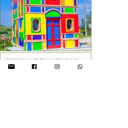
Colazione in struttura e check-out.
Visita guidata di una
cantina
di La
Morra con speciale
degustazione
bendata
per analizzare le
caratteristiche organolettiche di ogni
vino.
Pranzo di arrivederci in osteria tipica
con
menù
degustazione bevande
escluse.